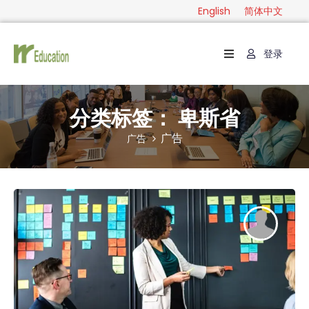
English
简体中文
登录
首
页
级
分类标签：
卑斯省
别
广告
广告
分
类
指
南
联
系
English