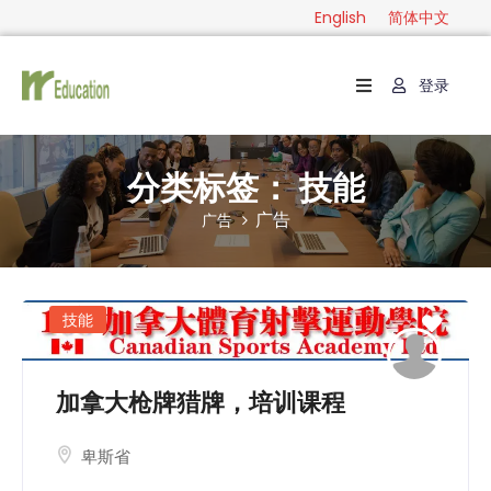
English
简体中文
登录
首
页
级
分类标签：
技能
别
广告
广告
分
类
指
技能
南
联
加拿大枪牌猎牌，培训课程
系
卑斯省
English