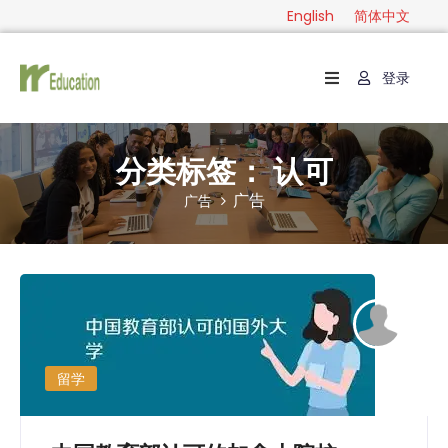
English
简体中文
登录
首
页
级
分类标签：
认可
别
广告
广告
分
类
指
南
联
系
留学
English