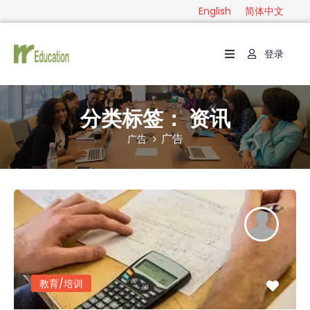
English
简体中文
登录
首
页
级
分类标签：
资讯
别
广告
广告
分
类
指
南
联
系
教育/培训
English