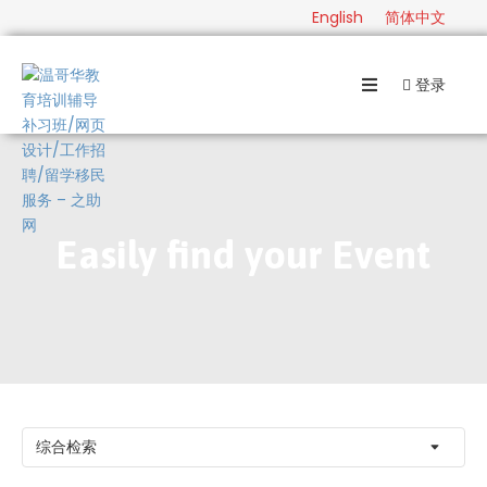
English
简体中文
登录
首
页
级
别
分
Easily find your Event
类
指
南
联
系
综合检索
English