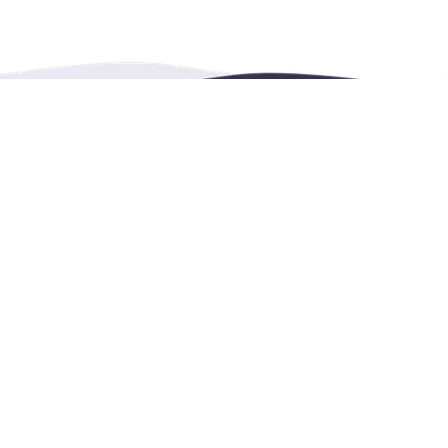
联系我们
4222 Portland Street, 
预订平台出租、活动、休闲
help@renthese.com
1+604 215 0689
微信: renthese