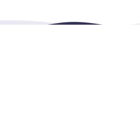
之助网，致力于提供多语言多种类的服务、活动及出租的
和教育的共享预订平台