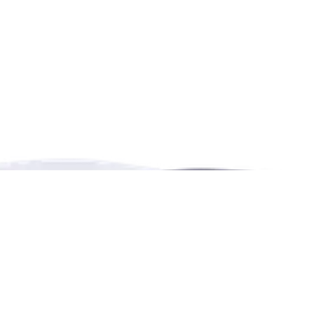
出国
加拿大家庭成员的定义-Family Members-加帆出
国
Implied Status-隐含过渡状态-签证申请等待期是
什么-加帆出国
加拿大移民局指定留学/移民体检要求说明-
Medical exams-加帆出国
加拿大移民申请所需要的签证照片规格说明-Visa
Photos-加帆出国
工作证明/在职证明/收入证明/经历证明/推荐信模板
下载大全-加帆出国
什么是魁北克省移民纸CSQ-魁省甄选证书/魁省绿
之助网，致力于提供多语言多种类的服务、活动及出租的预订平台
卡介绍-加帆出国
出租、活动、休闲和教育的共享预订平台