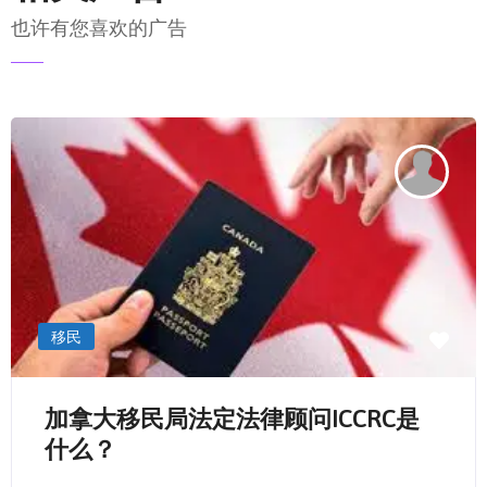
理人，请如实通知加拿大移民部IRCC您的的代表/代
也许有您喜欢的广告
理人的姓名和联系方式；为此，
您必须让代理人/代
表来签署一份使用代理人/代表的表格- Use of a
发送电邮
Representative [IMM 5476]
，并与其他申请文件
一起提交给加拿大移民部IRCC。 即使您的代理人/
代表是免费服务，也必须提交此表格。该信息不适用
于加拿大护照申请；
如果您正在雇用付费代表/代理人，请
查看您的代表
是否获得加拿大政府的授权，符合正规的合法签证或
移民代表/代理人
；
移民
然后填写完成并签署该表格“使用代理人/代表的表
格-Use of a Representative [IMM 5476]
加拿大移民局法定法律顾问ICCRC是
如果您的代表为您填写了表格，请确保信息准确无
什么？
误。请注意在表格上注明清楚代表/代理人是无偿代