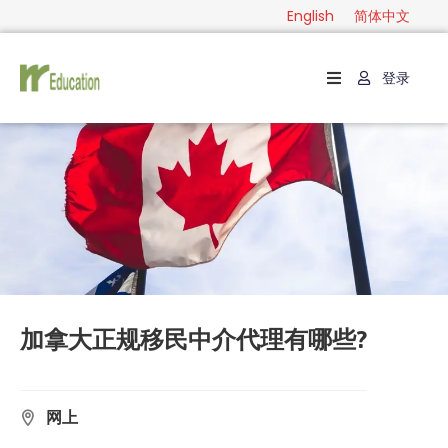
English
简体中文
登录
首
页
级
别
分
类
指
南
加拿大正规移民中介代理有哪些?
联
系
网上
English