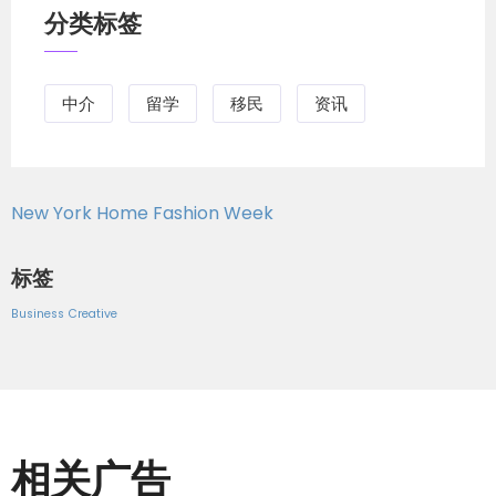
Nunavut
(The Nunavut law society does not
分类标签
have an online search function. To find out
whether a person is a member of this group,
contact them directly.)
中介
留学
移民
资讯
此外还有魁北克省公证师协会Chambre des
notaires du Québec: Membership validation
service (French only)
New York Home Fashion Week
二.如何添加/更改或取消加拿大签证或移民申请代
标签
表/代理人
Business
Creative
签证或移民代理人不是强制需要聘用的，除了加拿大
公民入籍申请不需要提供加拿大签证/移民，此外申
请人也可以在加拿大移民部IRCC官网上免费获得申
请签证，学习或工作许可或公民身份所需的所有表格
和说明。如果您使用加拿大签证或移民申请代表/代
相关广告
理人：无论该代表是付费代表/代理人还是免费的代