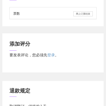
1）
不列颠哥伦比亚省律师协会/法律协会Law
Society of British Columbia
；
票数
网上订票结束
2）
阿尔伯塔省/艾伯塔省律师协会/法律协会Law
Society of Alberta
；
3）
萨斯喀彻温省律师协会/法律协会Law Society
of Saskatchewan
；
添加评分
4）
曼尼托巴/马尼托巴省律师协会/法律协会Law
要发表评论，您必须先
登录
。
Society of Manitoba
；
5)
上加拿大律师协会/法律协会（安大略省）Law
Society of Upper Canada (Ontario)
；
6)
魁北克法律协会Barreau du Québec
；
退款规定
7）
新不伦瑞克律律师协会/法律协会Law Society
of New Brunswick
；