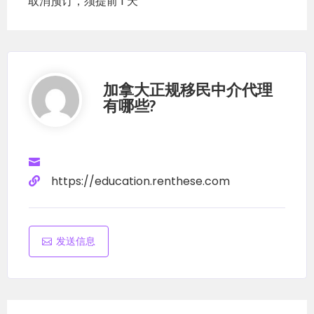
取消预订，须提前 1 天
8）
新斯科舍省律师协会/法律协会Nova Scotia
Barristers’ Society
；
9）
爱德华王子岛律师协会/法律协会Law Society
of Prince Edward Island
；
加拿大正规移民中介代理
有哪些?
10）
纽芬兰拉布拉多省律师协会/法律协会Law
Society of Newfoundland and Labrador
；
11）
育空地区律师协会/法律协会Law Society of
https://education.renthese.com
Yukon
；
12）
西北地区律师协会/法律协会Law Society of
the Northwest Territories
；
发送信息
13）
努纳武特律师协会/法律协会
（努纳武特法律协
会没有在线搜索功能。要了解某人是否是该群体的成
员，请直接与他们联系。）
Law Society of