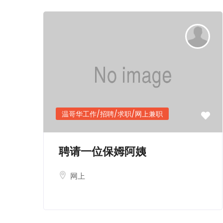
温哥华工作/招聘/求职/网上兼职
聘请一位保姆阿姨
网上