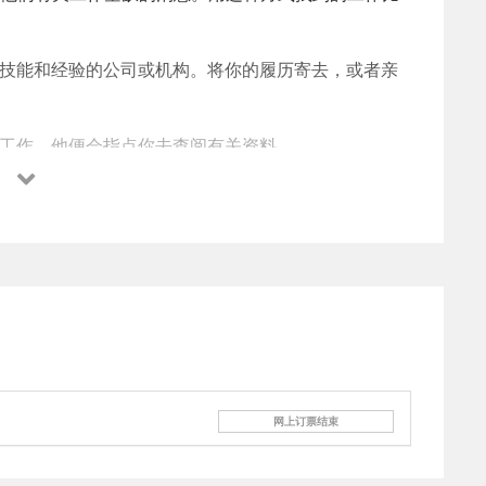
的技能和经验的公司或机构。将你的履历寄去，或者亲
寻工作，他便会指点你去查阅有关资料。
工作，一般不收费。填补工作空缺后，雇主会付钱给他
及Personnel栏。通常要求申请人有加拿大工作经验。
应对和表达能力。
其他寻职计划，以协助移民找寻工作。
网上订票结束