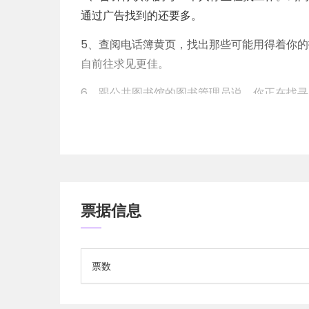
通过广告找到的还要多。
5、查阅电话簿黄页，找出那些可能用得着你
自前往求见更佳。
6、跟公共图书馆的图书管理员说，你正在找
7、私营的职业介绍所和“猎头公司”也助人找
们。这些职业介绍所列于黄页的Employment
你要设法争取面试的机会，以便他们判断你的
8、有些移民辅助机构举办免费的“求职会”及
票据信息
浏览:
82
票数