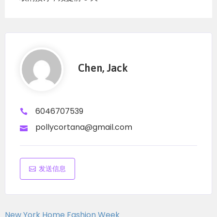
Chen, Jack
6046707539
pollycortana@gmail.com
发送信息
New York Home Fashion Week