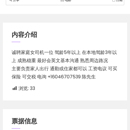
分享
电邮
日期
简
体
中
文
内容介绍
诚聘家庭女司机一位 驾龄5年以上 在本地驾龄3年以
上 成熟稳重 最好会英文基本沟通 熟悉周边路况
主要负责家人出行 通勤或住家都可以 工资电议 可买
保险 可交税 电询 +16046707539 陈先生
浏览:
33
票据信息