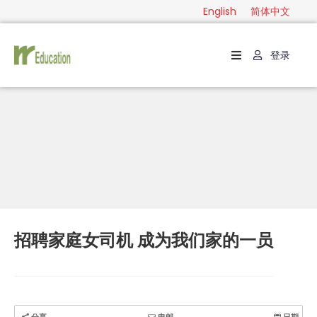
English
简体中文
登录
首
页
级
别
分
类
指
南
招聘家庭女司机 成为我们家的一员
联
系
English