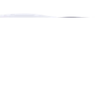
之助网，致力于提供多语言多种类的服务、活动及出租的预订平台
出租、活动、休闲和教育的共享预订平台
联系我们
4222 Portland Street, Burnaby, BC, Canada