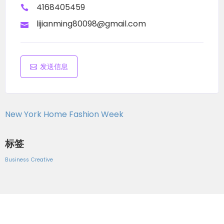
4168405459
lijianming80098@gmail.com
发送信息
New York Home Fashion Week
标签
Business
Creative