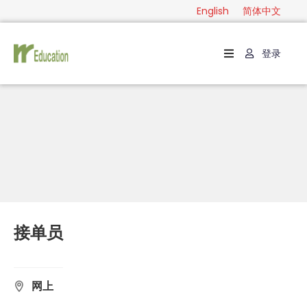
English
简体中文
登录
首
页
级
别
分
类
指
南
接单员
联
系
网上
English