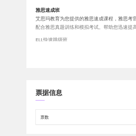
雅思速成班
艾思玛教育为您提供的雅思速成课程，雅思考
配合雅思真题训练和模拟考试。帮助您迅速提
ELL快速跳级班
当地有经验的专业老师辅导，熟知ELL体系，
境，增强学习英语的兴趣和信心！
文学分析写作班
由高中老师带领同学们进行逐步的深入阅读分析与
理解文章大意，真正做到阅读写作水平的提高
票据信息
物理/化学/生物等AP/IB课程
艾思玛教育学院为您提供了专业的AP/IB课程
日实现名校梦想！
票数
北美名校申请规划