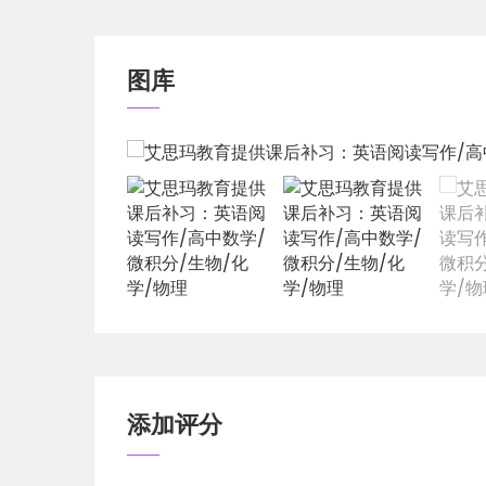
金牌申请团队为您提供加拿大/美国名校申请
划及专业选择指导，院校及专业信息调研，确
导。
图库
服务地区：温哥华/本拿比/素里/列治文/高贵林
电话：604-719-8669/ 778-882-0638
浏览:
127
添加评分