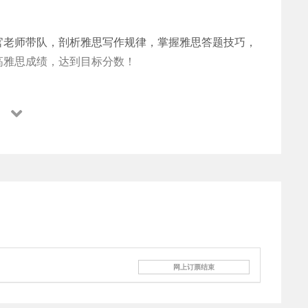
官老师带队，剖析雅思写作规律，掌握雅思答题技巧，
高雅思成绩，达到目标分数！
配合专业的训练和讲解，帮助学生快速融入当地语言环
讲解, 增加词汇量, 提高写作技巧。帮助同学们更加
。
，1对1精品班，帮助您强化知识，迅速提高学习能力，早
网上订票结束