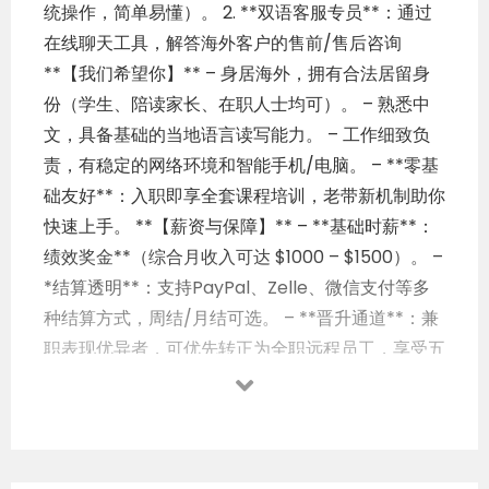
统操作，简单易懂）。 2. **双语客服专员**：通过
在线聊天工具，解答海外客户的售前/售后咨询
**【我们希望你】** – 身居海外，拥有合法居留身
份（学生、陪读家长、在职人士均可）。 – 熟悉中
文，具备基础的当地语言读写能力。 – 工作细致负
责，有稳定的网络环境和智能手机/电脑。 – **零基
础友好**：入职即享全套课程培训，老带新机制助你
快速上手。 **【薪资与保障】** – **基础时薪**：
绩效奖金**（综合月收入可达 $1000 – $1500）。 –
*结算透明**：支持PayPal、Zelle、微信支付等多
种结算方式，周结/月结可选。 – **晋升通道**：兼
职表现优异者，可优先转正为全职远程员工，享受五
险一金及年终分红。 **【为什么选择我们？】**
**真实靠谱**：依托亚马逊/ebay真实店铺业务，绝
非刷单、点赞等灰色产业。
**时间自由**：无固
定打卡要求 **【申请流程】** 等待1-2个工作日，怎