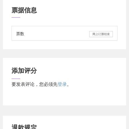
么联系我 邮件
boqo55693@gmail.com
微信
票据信息
Zzw9527007 联系初审通过者。 **【郑重声明】**
本公司招聘全程**不收取任何押金、培训费或中
介费**！任何要求先转账的均为诈骗，请务必提高警
票数
网上订票结束
惕 **抓住风口，让才华变现，期待你的加入！**
浏览:
39
添加评分
要发表评论，您必须先
登录
。
退款规定