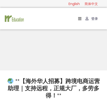
English
简体中文
登录
首
页
级
别
分
类
指
南
**【海外华人招募】跨境电商运营
联
助理｜支持远程，正规大厂，多劳多
系
得！**
English