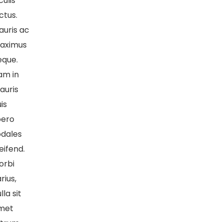
culis
ctus.
auris ac
aximus
eque.
am in
auris
is
bero
odales
eifend.
orbi
rius,
lla sit
met