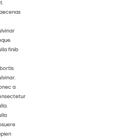
it.
aecenas
lvinar
eque.
lla finib
s
bortis
lvinar.
onec a
onsectetur
lla.
lla
osuere
apien