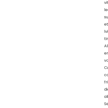
vi
le
su
e
lv
ti
A
e
vo
C
co
fr
d
a
S