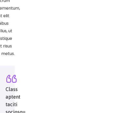
utrum
lementum,
t elit
nibus
llus, ut
istique
it risus
t metus.
Class
aptent
taciti
sociosqu