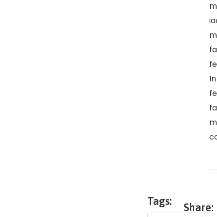
m
ia
m
f
fe
In
f
fa
m
c
Tags:
Share: