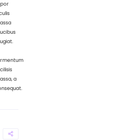
por
culis
assa
aucibus
ugiat.
ermentum
cilisis
assa, a
onsequat.