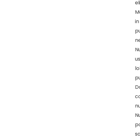
el
M
in
pu
n
Nu
u
lo
pu
D
c
nu
Nu
p
s