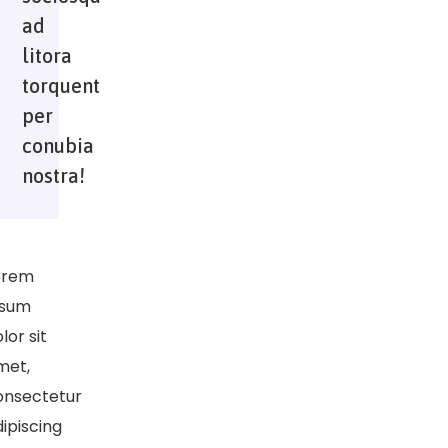
ad
litora
torquent
per
conubia
nostra!
orem
psum
lor sit
met,
onsectetur
ipiscing