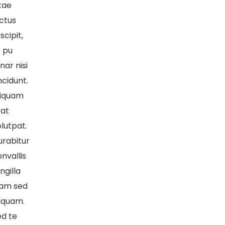
tae
ctus
scipit,
t pu
inar nisi
ncidunt.
liquam
rat
lutpat.
urabitur
nvallis
ingilla
iam sed
liquam.
ed te