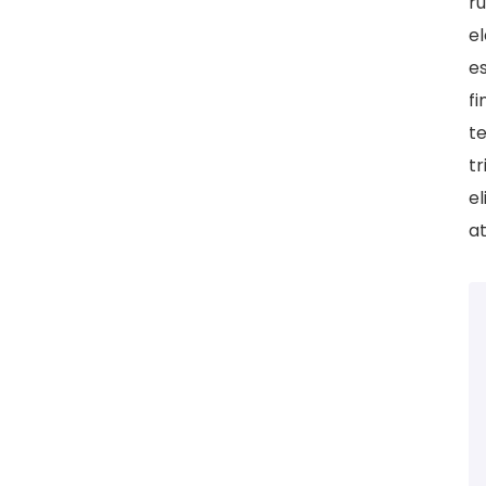
r
e
es
fi
te
tr
el
a